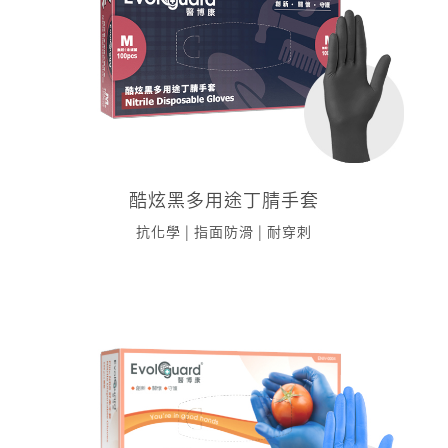
酷炫黑多用途丁腈手套
抗化學 | 指面防滑 | 耐穿刺