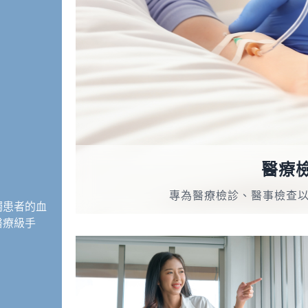
醫療
專為醫療檢診、醫事檢查
觸患者的血
醫療級手